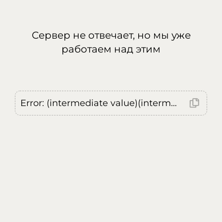
Сервер не отвечает, но мы уже
работаем над этим
Error: (intermediate value)(intermediate value)(intermediate value).replaceAll is not a function