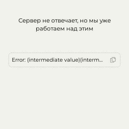
Сервер не отвечает, но мы уже
работаем над этим
Error: (intermediate value)(intermediate value)(intermediate value).replaceAll is not a function