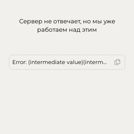
Сервер не отвечает, но мы уже
работаем над этим
Error: (intermediate value)(intermediate value)(intermediate value).replaceAll is not a function