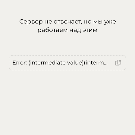
Сервер не отвечает, но мы уже
работаем над этим
Error: (intermediate value)(intermediate value)(intermediate value).replaceAll is not a function