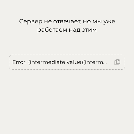
Сервер не отвечает, но мы уже
работаем над этим
Error: (intermediate value)(intermediate value)(intermediate value).replaceAll is not a function