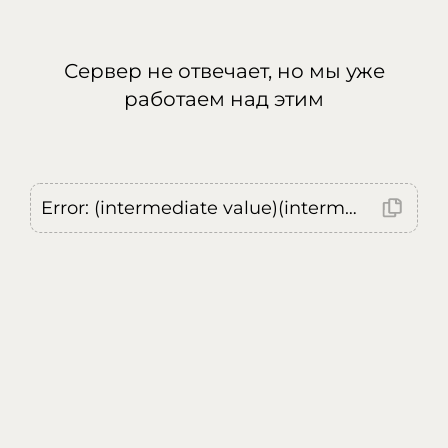
Сервер не отвечает, но мы уже
работаем над этим
Error: (intermediate value)(intermediate value)(intermediate value).replaceAll is not a function