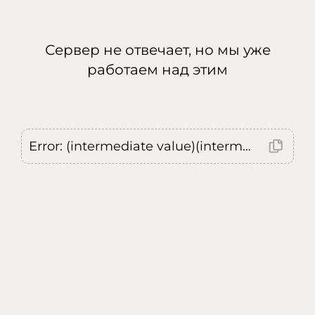
Сервер не отвечает, но мы уже
работаем над этим
Error: (intermediate value)(intermediate value)(intermediate value).replaceAll is not a function